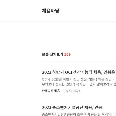
채용마당
분류 전체보기
109
2023 하반기 OCI 생산기능직 채용, 연봉은
OCI가 2023년 하반기 신입 생산 기능직 채용 중입
무엇보다 중요한 연봉과 복지는 어떤지 알아보려고 합
용 사이트로 이동이 됩니다. 채용분야는 생산과 정비
카테고리 없음
2023.08.21
니다. 생산 분야는 생산 및 공정관리, 제품 포장 및 
적 운전, 유지 관리, 환경 안전 및 보건관리 업무 준
니다.이 때문에 화학 화학공학 전공자가 우대되며, 
2023 중소벤처기업공단 채용, 연봉
능사 등 자격장 소지자가 우대됩니다. 정비 분야는 설비
지 보수, 환경안전 유지, 유해화학물질 법규 준수 등
중소벤처기업진흥공단이 조만간 채용을 할 예정입니다