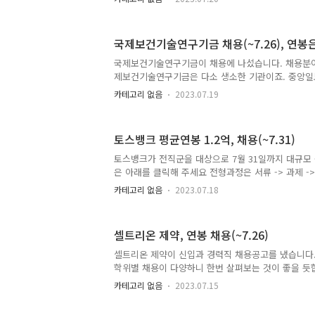
실은 각자 필요에 따라서 채용공고를 내게 됩니다. 
로 공고를 내게 돼 있습니다. 아래를 클릭하면 의원실
하게 됩니다. 국회의원실은 총 9개의 보좌직원 자리가 
국제보건기술연구기금 채용(~7.26), 연봉
명), 5급 선임비서관(2명), 6,7,8,9급 비서관(각 1명
명, 입법보조원 2명 등을 둘 수 있습니다. 이 중 공무
국제보건기술연구기금이 채용에 나섰습니다. 채용분
입니다. 연봉은 4급 보좌관 약 8000만원 5급 선임비서관
제보건기술연구기금은 다소 생소한 기관이죠. 중앙일보 
설립된 기금은 보건복지부와 빌&멜린다 게이츠 재단,
카테고리 없음
2023.07.19
출연한 기관이네요. 여기를 클릭 하시면 기사 원문으
술연구기금은 2018년 보건복지부와 빌&멜린다 게이츠
오기업이 공동 출연해 설립한 최초의 민관협력 비영
토스뱅크 평균연봉 1.2억, 채용(~7.31)
의 감염병 분야 보건 형평성 증진을 위한 백신과 치료
발을 지원한다. 공동 출연한 국내 기업은 SK바이오사이
토스뱅크가 전직군을 대상으로 7월 31일까지 대규모
자, 종근당, 제넥신, KT, 에스디바이오센서, 유바이
은 아래를 클릭해 주세요 전형과정은 서류 -> 과제 -
고를 보니 지난해..
뷰 -> 레퍼런스 체크 -> 처우협의 순으로 진행이 됩
카테고리 없음
2023.07.18
발췌한 것입니다. 위를 클릭하시면 기사 원문을 볼 수
지난 2022년 기준 토스뱅크 평균연봉은 1억2000만
민은행보다도 높은 수준의 연봉입니다. 채용중인 직군
셀트리온 제약, 연봉 채용(~7.26)
데이터, 리스크, 디자인, 컴플라이언스, 인프라&시큐
다. 상세직군으로는 엔지니어링이 많네요. 아무래도 
셀트리온 제약이 신입과 경력직 채용공고를 냈습니다.
보니 보다 편한 온라인 서비스 제공을 위해 개발자들이
학위별 채용이 다양하니 한번 살펴보는 것이 좋을 듯합
접수를 받고, 채용분야는 학사학위자와 전문/고졸로 
카테고리 없음
2023.07.15
입니다. 회계팀장(경력), 유관경력 12년 이상 회계 신
원(신입/경력) 학사학위, 경력은 9~13년 안전관리자