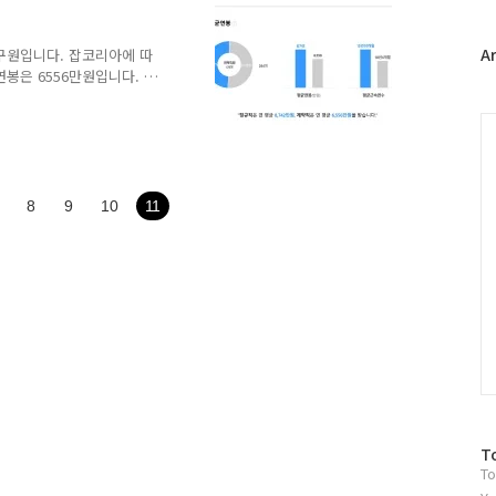
대기환경기사 자격증 소지자
위
력) 학사 학위 이상 설비지
터
공학, 경영학, 화학, 생명공
플
A
구원입니다. 잡코리아에 따
/ 고졸자입니다. 고..
봉은 6556만원입니다. 구
러
 나타난 연봉갭으로 보입니
그
국방연구원의 정규직과 (무
인
C
국국방연구원에는 연구직(박사
급이 나뉘는 것 같습니다.
고 관리사업직은 무기계약직
연구원으로 들어오는 경우입니
8
9
10
11
봉이 높고, 계약직에는 무
방
T
To
문