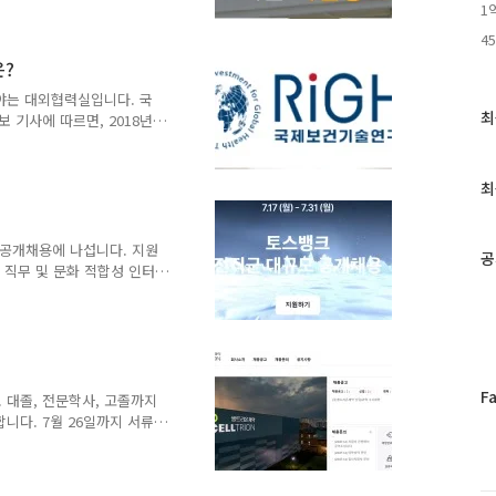
1
이는 국회사무처 채용과 별도
 채용 공고 페이지로 이동
4
있습니다. 4급 보좌관(2
은?
) 등 총 8명에 인턴 비서관 2
원 신분은 4~9급 보좌진들
야는 대외협력실입니다. 국
최
 약 70..
최
기사에 따르면, 2018년
근
 국내 9개 제약사가 공동
글
로 이동됩니다. 국제보건기
과
 재단, 9개 국내 제약 바이
최
리재단이다. 중·저소득국가
인
제, 진단기기 제품 연구 개
기
언스, LG화학, GC녹십
글
 공개채용에 나섭니다. 지원
공
오로직스, 바이오니아이다. 공
> 직무 및 문화 적합성 인터
니다. 조선비즈 기사 일부를
 있습니다. 기사에 따르면,
원이라고 하네요. 이는 KB국
은 엔지니어링, 비즈니스,
리티, 커스터머, 스탭 등입니
페
F
기존에 없던 은행을 만들다
 대졸, 전문학사, 고졸까지
이
 대규모로 필요하기 때..
니다. 7월 26일까지 서류
스
나뉘네요. 먼저 학사학위자
북
입, 학사 학위 이상 경영지
트
(신입/경력) 산업안전기사 자