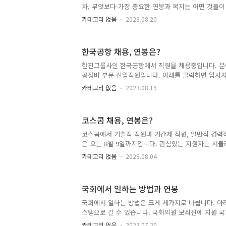
기계관련 전공자, 설비 예방 및 진단 기초지식 보유자
차, 무엇보다 가장 중요한 연봉과 복지는 어떤 것들
의할 필..
아래를 클릭 하면 채용 홈페이지로 연결됩니다. 중
카테고리 없음
2023.08.20
야는 행정과 기술 모집분야는 크게 행정과 기술분야로
업평가(10명), 채권회수 및 리스크관리(5명), 경영기획
다. 기술분야에서는 IT(2명), 진단컨설팅(5명) 등 
한국공항 채용, 연봉은?
에서 3명을 모집합니다. 수습기간은 5개월입니다. 서류
은 8월 21일부터 9월4일(오후 5시)까지 온라인 홈
한진그룹사인 한국공항에서 직원을 채용중입니다. 분
서류전형은 9월 15일 발표됩니다. 서류전형에서는 교
공정비 부문 신입직원입니다. 아래를 클릭하면 입사
과..
다. 모집분야 이번 채용의 모집분야는 항공기 지상조
카테고리 없음
2023.08.19
실정비입니다. 항공기 지상조업은 고졸 이상, 공항 
고, 군 미필자도 지원 가능하며 운전면허 미보유자도 
인턴기간을 거쳐 정규직이 됩니다. 정규직 연봉은 최소
코스콤 채용, 연봉은?
네요. 세전으로 월 350만원입니다. 항공기 운항정비
이상이고, 항공종사자 자격증명(비행기 항공정비사), 
코스콤에서 기술직 직원과 기간제 직원, 일반직 경력
병역필이어야 합니다. 항공기 기종한정자격이 있으면 
은 오는 8월 9일까지입니다. 관심있는 지원자는 서
인턴기간을 ..
있어 보입니다. 기술직은 여의도센터와 안양센터에서
카테고리 없음
2023.08.04
터는 전산실/기반시설 운영(순환)으로 24시간 365일
이겠네요. 안양센터는 안양센터 부대설비(전기/공조/소
및 변경 관리 - 부대설비 점검, 테스트, 보수, 설치 
국회에서 일하는 방법과 연봉
조치 - 도급 및 유지보수 업체 관리 등의 역할을 맡게
무ㆍ임직원 복지제도 관련 업무 운영관리 및 행정처리
국회에서 일하는 방법은 크게 세가지로 나뉩니다. 아
관리 및 소모품 관리 ㆍ문서 및 지출결의서 처리 0명
스템으로 갈 수 있습니다. 국회의원 보좌진에 지원 국
장 R..
급) 임기제 공무원 채용 국회의원 보좌진 지원은 간단
카테고리 없음
2023.07.20