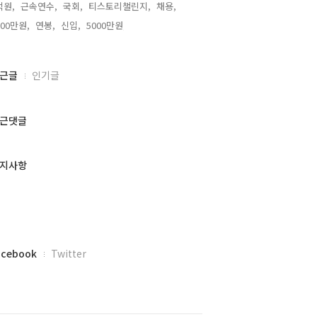
억원,
근속연수,
국회,
티스토리챌린지,
채용,
500만원,
연봉,
신입,
5000만원,
근글
인기글
근댓글
지사항
acebook
Twitter