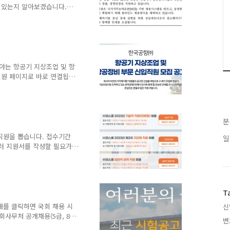
가 우대됩니다. 근무지 유
이 있는지 알아보겠습니다.
소벤처기업공단이란? 모집분
 나뉩니다. 행정에서는 기
(5명) 등 20명을 모집합니
7명과 제한경쟁으로 진단컨설팅
 및 1,2차 면접 전형 전형
페이지에서 접수를 받습니다.
야는 항공기 지상조업 및 항
육이수, 자격증, 어학성적
지원 페이지로 바로 연결됩니
업과 항공기 운항정비 및 객
출입증 발급에 결격사유가 없
지원이 가능합니다. 1~2년
 4200만원 이상이라고 하
분
 및 객실정비는 전문대졸업
운전면허 1종 이상, 남성은
직원을 뽑습니다. 접수기간
일
우대됩니다. 역시 1~2년의
둘러 지원서를 작성할 필요가
 사람을 뽑습니다. 여의도센
 운영입니다. 아마도 교대직
방) 운영 - 부대설비 도입
관리 - 부대설비 장애발생시
T
 됩니다. 기간제 직원은 노
0명총무ㆍ사내 행사 기획/
래를 클릭하면 국회 채용 시
신
 RDS시스템ㆍ주식/파생시
회사무처 공개채용(5급, 8
변
합니다. 300명의 국회의원