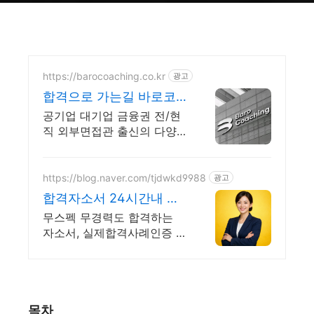
https://barocoaching.co.kr
광고
합격으로 가는길 바로코
칭 바로코칭에서 합격률
공기업 대기업 금융권 전/현
UP!
직 외부면접관 출신의 다양
한 노하우로 합격 솔루션 제
공 면접에서 놓치지 말아야
할 핵심 포인트와 최신 트렌
https://blog.naver.com/tjdwkd9988
광고
드 면접 코칭! 먼저 알아보세
합격자소서 24시간내 완
요
성 서류 합격의 비밀
무스펙 무경력도 합격하는
자소서, 실제합격사례인증 확
인가능, 초안없어도 가능
목차